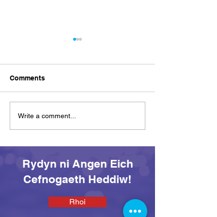
Comments
Croeso i Dymor
Welwn ni chi yfory:
Write a comment...
Diwrnod Agored SEAS
All Afloat
Rydyn ni Angen Eich
Cefnogaeth Heddiw!
Rhoi