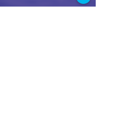
SEAS
Rydym yn galluogi pobl anabl a'u swigen
(teulu/gofalwyr) i fod yn actif ar y dŵr mewn
amgylchedd hwyliog, diogel a chymdeithasol.
E-bost
:
info@seasailability.org.uk
Rhif Ffôn
:
07450 257555
Elusen Gofrestredig
:
1189761