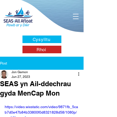
Cysylltu
Rhoi
Post
Jon Gamon
Jun 27, 2023
SEAS yn Ail-ddechrau
gyda MenCap Mon
https://video.wixstatic.com/video/9871fb_5ca
b7d0e47b84b33800f0d8321828d58/1080p/