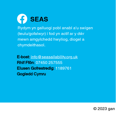
SEAS
Rydym yn galluogi pobl anabl a'u swigen
(teulu/gofalwyr) i fod yn actif ar y dŵr
mewn amgylchedd hwyliog, diogel a
chymdeithasol.
E-bost
:
info@seasailability.org.uk
Rhif Ffôn
:
07450 257555
Elusen Gofrestredig
:
1189761
Gogledd Cymru
© 2023 gan