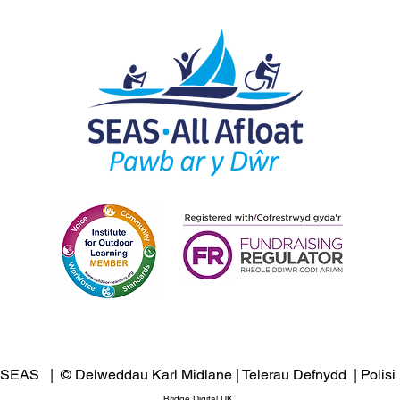
 SEAS | © Delweddau Karl Midlane |
Telerau Defnydd
|
Polisi
Bridge Digital UK