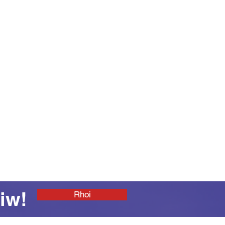
iw!
Rhoi