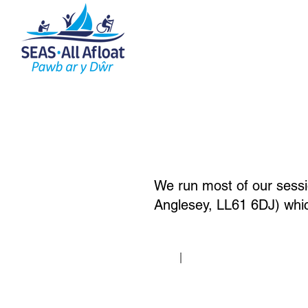
tref
Yr Hyn A Wnawn
Cy
New Page
We run most of our sessi
Anglesey, LL61 6DJ) whic