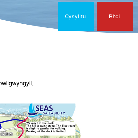
Cysylltu
Rhoi
laen?
Cysylltu
Dogfenna
General
pwllgwyngyll,