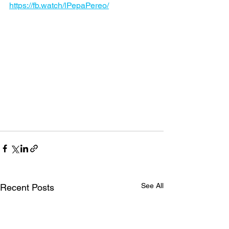
https://fb.watch/lPepaPereo/
See All
Recent Posts