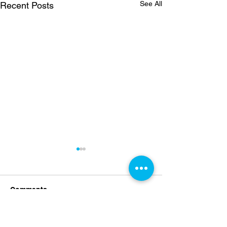
See All
Recent Posts
Comments
Croeso i Dymor