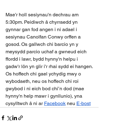
Mae'r holl sesiynau'n dechrau am 
5:30pm. Peidiwch â chyrraedd yn 
gynnar gan fod angen i ni adael i 
sesiynau Canolfan Conwy orffen a 
gosod. Os gallwch chi barcio yn y 
meysydd parcio uchaf a gwneud eich 
ffordd i lawr, bydd hynny'n helpu i 
gadw'r lôn yn glir i'r rhai sydd ei hangen.
Os hoffech chi gael ychydig mwy o 
wybodaeth, neu os hoffech chi roi 
gwybod i ni eich bod chi’n dod (mae 
hynny'n help mawr i gynllunio), yna 
cysylltwch â ni ar 
Facebook
 neu 
E-bost