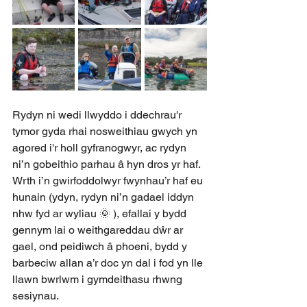
Rydyn ni wedi llwyddo i ddechrau'r 
tymor gyda rhai nosweithiau gwych yn 
agored i'r holl gyfranogwyr, ac rydyn 
ni’n gobeithio parhau â hyn dros yr haf. 
Wrth i’n gwirfoddolwyr fwynhau’r haf eu 
hunain (ydyn, rydyn ni’n gadael iddyn 
nhw fyd ar wyliau 🌞 ), efallai y bydd 
gennym lai o weithgareddau dŵr ar 
gael, ond peidiwch â phoeni, bydd y 
barbeciw allan a’r doc yn dal i fod yn lle 
llawn bwrlwm i gymdeithasu rhwng 
sesiynau.