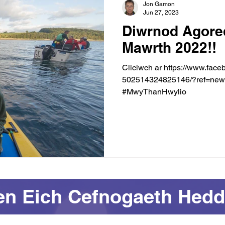
Jon Gamon
Jun 27, 2023
Diwrnod Agore
Mawrth 2022!!
Cliciwch ar https://www.facebook.com/events/
502514324825146/?ref=newsf
#MwyThanHwylio
en Eich Cefnogaeth Hedd