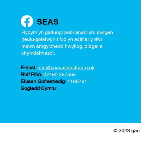
SEAS
Rydym yn galluogi pobl anabl a'u swigen
(teulu/gofalwyr) i fod yn actif ar y dŵr
mewn amgylchedd hwyliog, diogel a
chymdeithasol.
E-bost
:
info@seasailability.org.uk
Rhif Ffôn
:
07450 257555
Elusen Gofrestredig
:
1189761
Gogledd Cymru
© 2023 gan