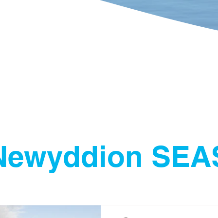
merwch Ran
Beth Sydd Ym
Newyddion SEA