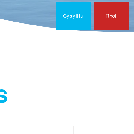
Cysylltu
Rhoi
laen?
Cysylltu
Dogfenna
General
S