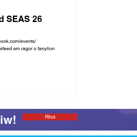
d SEAS 26
eed am ragor o fanylion
iw!
Rhoi