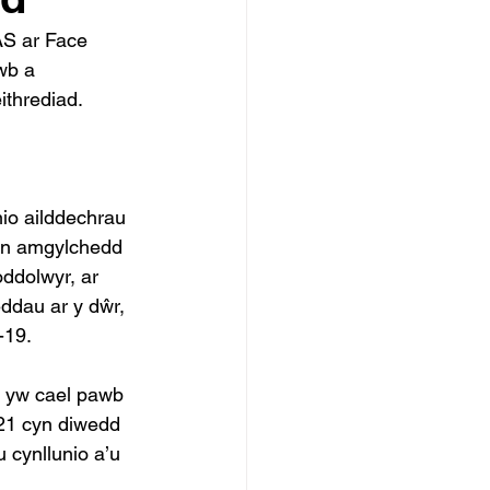
AS ar Face 
wb a 
thrediad. 
n amgylchedd 
oddolwyr, ar 
ddau ar y dŵr, 
19. 
r yw cael pawb 
21 cyn diwedd 
 cynllunio a’u 