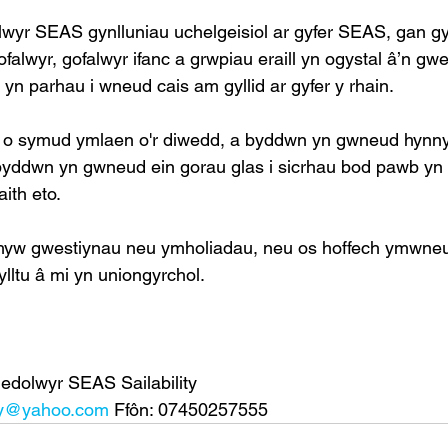
wyr SEAS gynlluniau uchelgeisiol ar gyfer SEAS, gan g
falwyr, gofalwyr ifanc a grwpiau eraill yn ogystal â’n gw
 yn parhau i wneud cais am gyllid ar gyfer y rhain. 
n o symud ymlaen o'r diwedd, a byddwn yn gwneud hyn
 byddwn yn gwneud ein gorau glas i sicrhau bod pawb yn
ith eto. 
hyw gwestiynau neu ymholiadau, neu os hoffech ymwne
lltu â mi yn uniongyrchol. 
edolwyr SEAS Sailability
ity@yahoo.com
 Ffôn: 07450257555