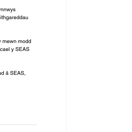
ynnwys 
eithgareddau 
ny mewn modd 
 cael y SEAS 
ud â SEAS, 