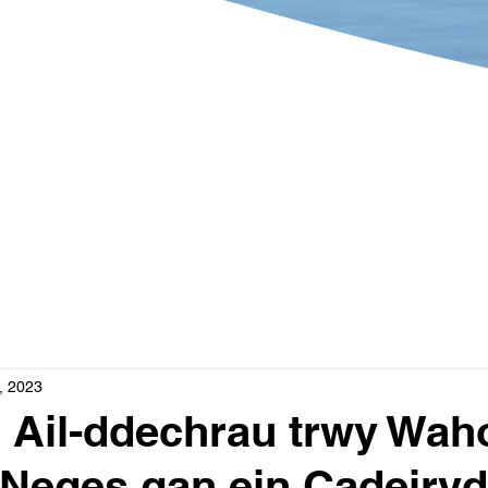
merwch Ran
Beth Sydd Ym
, 2023
 Ail-ddechrau trwy Wah
 Neges gan ein Cadeiry