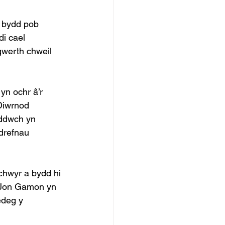
 bydd pob 
i cael 
gwerth chweil 
yn ochr â’r 
Diwrnod 
yddwch yn 
drefnau 
hwyr a bydd hi 
 Jon Gamon yn 
edeg y 