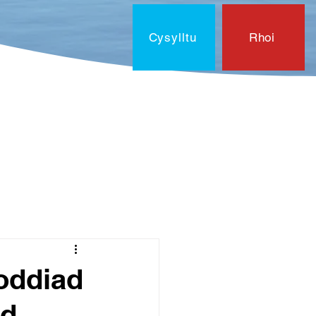
Cysylltu
Rhoi
laen?
Cysylltu
Dogfenna
General
oddiad
dd