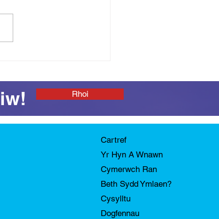
so i Dymor 2026!
iw!
Rhoi
Cartref
Yr Hyn A Wnawn
Cymerwch Ran
Beth Sydd Ymlaen?
Cysylltu
Dogfennau