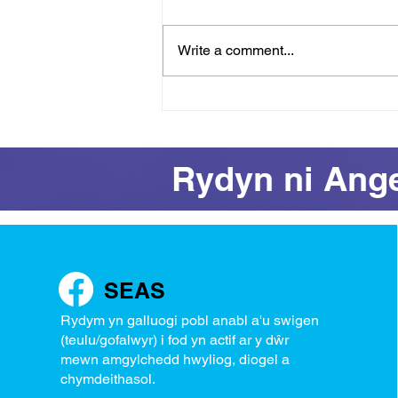
Write a comment...
Cyflawniad ar Eich Telerau
Eich Hun: Gwobrau ac
Anturiaethau yn SEAS
Rydyn ni Ang
SEAS
Rydym yn galluogi pobl anabl a'u swigen
(teulu/gofalwyr) i fod yn actif ar y dŵr
mewn amgylchedd hwyliog, diogel a
chymdeithasol.