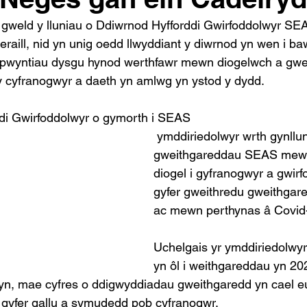
i gweld y lluniau o Ddiwrnod Hyfforddi Gwirfoddolwyr SE
raill, nid yn unig oedd llwyddiant y diwrnod yn wen i ba
 pwyntiau dysgu hynod werthfawr mewn diogelwch a gwei
 cyfranogwyr a daeth yn amlwg yn ystod y dydd. 
ddi Gwirfoddolwyr o gymorth i SEAS
 ymddiriedolwyr wrth gynllunio ailddechrau 
gweithgareddau SEAS mew
diogel i gyfranogwyr a gwirf
gyfer gweithredu gweithgare
ac mewn perthynas â Covid-
Uchelgais yr ymddiriedolwy
yn ôl i weithgareddau yn 20
 hyn, mae cyfres o ddigwyddiadau gweithgaredd yn cael eu
r gyfer gallu a symudedd pob cyfranogwr. 