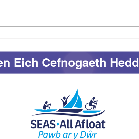
Croe
Welwn ni chi yfory:
Diwrnod Agored SEAS All
Afloat
en Eich Cefnogaeth Hedd