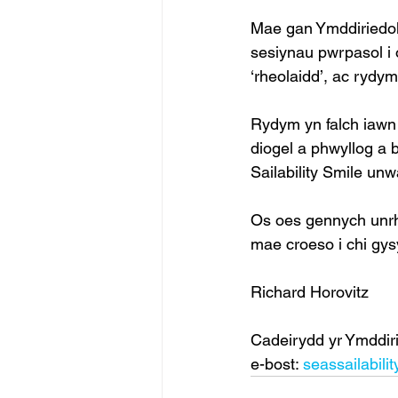
Mae gan Ymddiriedol
sesiynau pwrpasol i o
‘rheolaidd’, ac rydym
Rydym yn falch iaw
diogel a phwyllog a
Sailability Smile unwa
Os oes gennych unr
mae croeso i chi gysy
Richard Horovitz 
Cadeirydd yr Ymddiri
e-bost: 
seassailabil