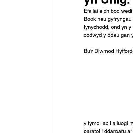
Efallai eich bod wed
Book neu gyfryngau e
fynychodd, ond yn y
codwyd y ddau gan y
Bu'r Diwrnod Hyffor
y tymor ac i alluogi
paratoi i ddarparu a