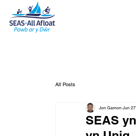
tref
Yr Hyn A Wnawn
Cy
New Page
All Posts
Jon Gamon
Jun 27
SEAS yn
yn Unig.