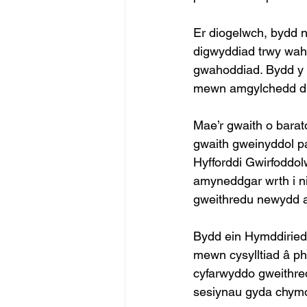
Er diogelwch, bydd 
digwyddiad trwy wah
gwahoddiad. Bydd y c
mewn amgylchedd dio
Mae’r gwaith o barat
gwaith gweinyddol pa
Hyfforddi Gwirfoddol
amyneddgar wrth i ni
gweithredu newydd a 
Bydd ein Hymddiried
mewn cysylltiad â p
cyfarwyddo gweithred
sesiynau gyda chymo