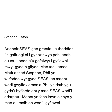
Stephen Eaton
Ariennir SEAS gan grantiau a rhoddion 
i’n galluogi ni i gynorthwyo pobl anabl, 
eu teuluoedd a’u gofalwyr i gyflawni 
mwy- gyda’n gilydd. Mae tad James, 
Mark a thad Stephen, Phil yn 
wirfoddolwyr gyda SEAS, ac maent 
wedi gwylio James a Phil yn datblygu 
gyda’r hyfforddiant y mae SEAS wedi’i 
ddarparu. Maent yn fach iawn o’r hyn y 
mae eu meibion wedi’i gyflawni. 