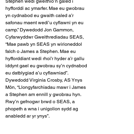
Stephen wedi gweithio’n galed i 
hyfforddi ac ymarfer. Mae eu gwobrau 
yn cydnabod eu gwaith caled a’r 
safonau maent wedi’u cyflawni yn eu 
camp.” Dywedodd Jon Gammon, 
Cyfarwyddwr Gweithrediadau SEAS, 
“Mae pawb yn SEAS yn wirioneddol 
falch o James a Stephen. Mae eu 
hyfforddiant wedi rhoi’r hyder a’r gallu 
iddynt gael eu gwobrau sy’n cydnabod 
eu datblygiad a’u cyflawniad”. 
Dywedodd Virginia Crosby, AS Ynys 
Môn, “Llongyfarchiadau mawr i James 
a Stephen am ennill y gwobrau hyn. 
Rwy’n gefnogwr brwd o SEAS, a 
phopeth a wna i unigolion sydd ag 
anabledd ar yr ynys”.